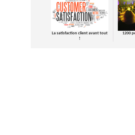
La satisfaction client avant tout
1200 p
!