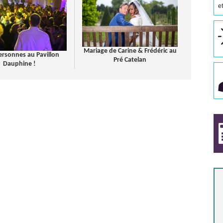
e
Mariage de Carine & Frédéric au
ersonnes au Pavillon
Pré Catelan
Dauphine !