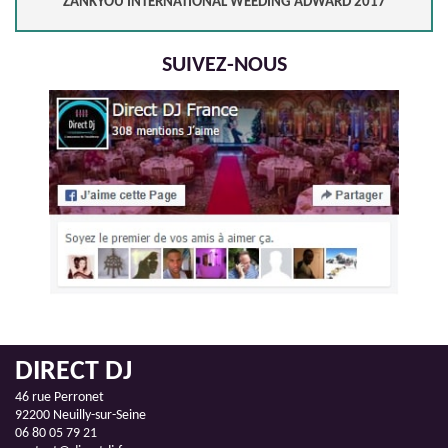
ZANKYOU INTERNATIONAL WEEDING ADWARD 2017
SUIVEZ-NOUS
DIRECT DJ
46 rue Perronet
92200 Neuilly-sur-Seine
06 80 05 79 21