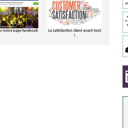
e
z notre page facebook
La satisfaction client avant tout
!